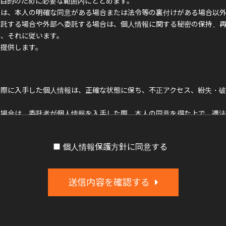
目的のために必要な範囲内にとどめます。
報は、本人の明確な同意がある場合または法令等の裏付けがある場合以
受託する場合や外部へ委託する場合は、個人情報に関する秘密の保持、
め、それに従います。
、提供します。
る際に入手した個人情報は、正確な状態に保ち、不正アクセス、紛失・
る場合は、委託者が個人情報を入手した際、本人の同意を得た上で、適法
個人情報保護方針に同意する
びその他の規範を遵守し、本方針の継続的改善に努めます。
送信内容を確認する
せには、妥当な範囲において、すみやかな対応に努めます。
自身の個人情報についてご確認されたい場合には、メールフォームより