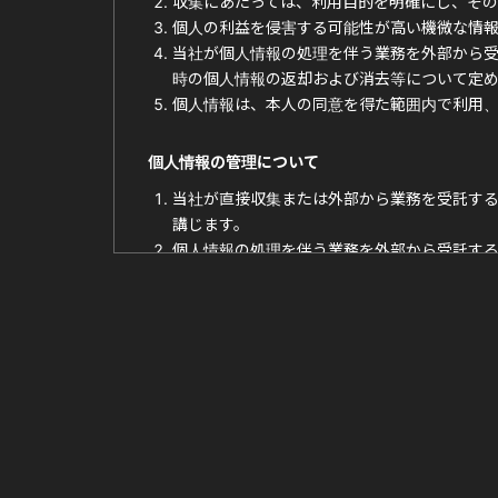
収集にあたっては、利用目的を明確にし、その
個人の利益を侵害する可能性が高い機微な情
当社が個人情報の処理を伴う業務を外部から
時の個人情報の返却および消去等について定
個人情報は、本人の同意を得た範囲内で利用
個人情報の管理について
当社が直接収集または外部から業務を受託す
講じます。
個人情報の処理を伴う業務を外部から受託す
を確認します。
法令及びその他の規範について
当社は、個人情報の保護に関係する日本の法令及
本人からのお問い合わせ
本人からの個人情報の取扱いに関するお問い合わ
このページの内容に関するご質問及びお客様がご