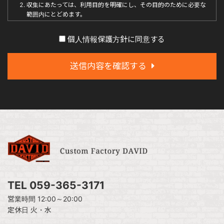
収集にあたっては、利用目的を明確にし、その目的のために必要な
範囲内にとどめます。
個人の利益を侵害する可能性が高い機微な情報は、本人の明確な同
意がある場合または法令等の裏付けがある場合以外には収集しませ
個人情報保護方針に同意する
ん。
当社が個人情報の処理を伴う業務を外部から受託する場合や外部へ
委託する場合は、個人情報に関する秘密の保持、再委託に関する事
送信内容を確認する
項、事故時の責任分担、契約終了時の個人情報の返却および消去等
について定め、それに従います。
個人情報は、本人の同意を得た範囲内で利用、提供します。
個人情報の管理について
当社が直接収集または外部から業務を受託する際に入手した個人情
報は、正確な状態に保ち、不正アクセス、紛失・破壊・改ざんおよ
び漏洩等を防止するための措置を講じます。
個人情報の処理を伴う業務を外部から受託する場合は、委託者が個
人情報を入手した際、本人の同意を得た上で、適法かつ公正な手段
によって収集したものであることを確認します。
TEL 059-365-3171
営業時間 12:00～20:00
法令及びその他の規範について
定休日 火・水
当社は、個人情報の保護に関係する日本の法令及びその他の規範を遵守