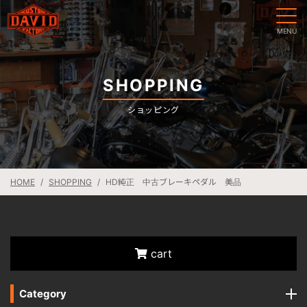
SHOPPING
ショッピング
HOME
SHOPPING
HD純正 中古ブレーキペダル 美品
cart
Category